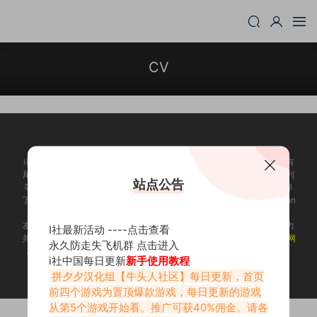
CV
i社游戏：Illusion是日本的一家知名十八禁3D游戏制作公司，主要作品有
尾行系列、欲望格斗系列、欲望血液系列、人工少女系列及性感沙滩系列
站点公告
等。i社作为PC界最出名的成人游戏制作商，很多玩家可能已经耳熟能详
了，为了帮助大家更加迅速的找到自己需求的游戏，illusion-中国 illusion
游戏商城今天正式上线了，一起来看看吧！
友情提示：适量游戏有益身心健康，请勿长时间沉迷游戏，注意保护视力
I社最新活动 ----
点击查看
并预防近视，保重身体！
我们立足于香港，对全球华人服务，请未成年网
永久防走失飞机群
点击进入
友自觉离开！
Copyright © 2009-2023 pxx999.com illusion-中国 All
i社中国每日更新
新手使用教程
Rights Reserved
拼夕夕汉化组【牛头人社区】每日更新，首页
前四
个游戏为置顶爆款游戏，每日更新的游戏
从第5个游戏开始看。推广可获40%佣金。请各